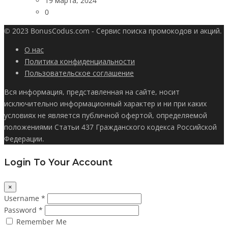
19 марта, 2024
0
© 2023 BonusCodus.com - Сервис поиска промокодов и акций.
О нас
Политика конфиденциальности
Пользовательское соглашение
Вся информация, представленная на сайте, носит
исключительно информационный характер и ни при каких
условиях не является публичной офертой, определяемой
положениями Статьи 437 Гражданского кодекса Российской
Федерации.
Login To Your Account
×
Username *
Password *
Remember Me