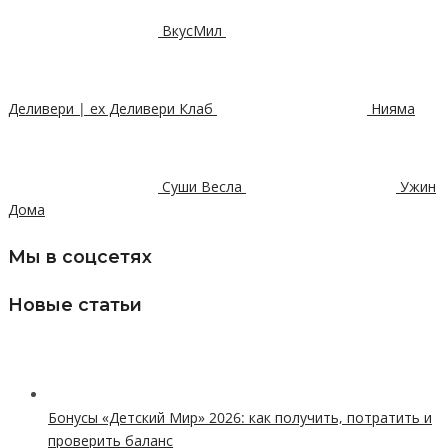
ВкусМил
Деливери | ex Деливери Клаб
Нияма
Суши Весла
Ужин
Дома
Мы в соцсетях
Новые статьи
Бонусы «Детский Мир» 2026: как получить, потратить и
проверить баланс