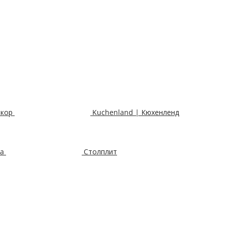
екор
Kuchenland | Кюхенленд
ka
Столплит