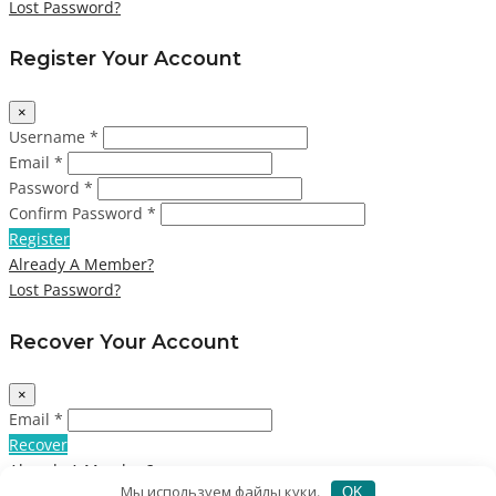
Lost Password?
Register Your Account
×
Username *
Email *
Password *
Confirm Password *
Register
Already A Member?
Lost Password?
Recover Your Account
×
Email *
Recover
Already A Member?
Мы используем файлы куки.
OK
Not A Member?