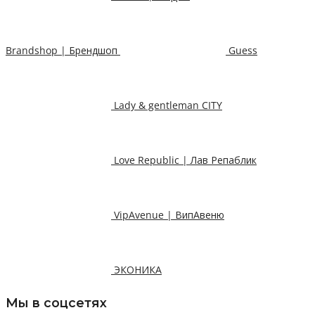
Brandshop | Брендшоп
Guess
Lady & gentleman CITY
Love Republic | Лав Репаблик
VipAvenue | ВипАвеню
ЭКОНИКА
Мы в соцсетях