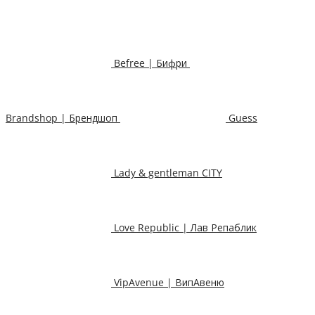
Befree | Бифри
Brandshop | Брендшоп
Guess
Lady & gentleman CITY
Love Republic | Лав Репаблик
VipAvenue | ВипАвеню