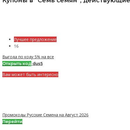
Купоны в “Семь семян”, действующие
Лучшее предложение
16
Выгода по коду 5% на все
Открыть код
dus5
Вам может быть интересно
Промокоды Русские Семена на Август 2026
Перейти